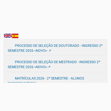
N
PROCESSO DE SELEÇÃO DE DOUTORADO - INGRESSO 2º
SEMESTRE 2026 <NOVO> 📌
a
v
PROCESSO DE SELEÇÃO DE MESTRADO - INGRESSO 2º
e
SEMESTRE 2026 <NOVO>📌
g
a
MATRÍCULAS 2026 - 2º SEMESTRE - ALUNOS
ç
INGRESSANTES✍🏻
ã
o
MATRÍCULAS 2026 - 2º SEMESTRE - ALUNOS DO PMA✍🏻
PROGRAMA DE VERÃO 2026 - PMA-UEM