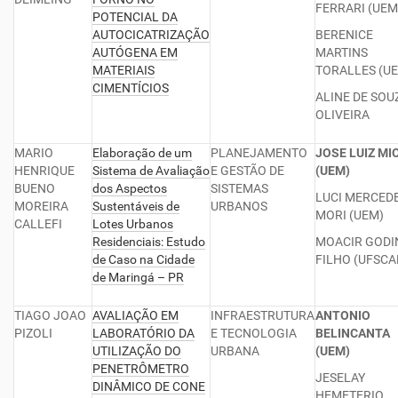
FERRARI (UEM
POTENCIAL DA
AUTOCICATRIZAÇÃO
BERENICE
AUTÓGENA EM
MARTINS
MATERIAIS
TORALLES (UE
CIMENTÍCIOS
ALINE DE SOU
OLIVEIRA
MARIO
Elaboração de um
PLANEJAMENTO
JOSE LUIZ MI
HENRIQUE
Sistema de Avaliação
E GESTÃO DE
(UEM)
BUENO
dos Aspectos
SISTEMAS
LUCI MERCEDE
MOREIRA
Sustentáveis de
URBANOS
MORI (UEM)
CALLEFI
Lotes Urbanos
Residenciais: Estudo
MOACIR GOD
de Caso na Cidade
FILHO (UFSCA
de Maringá – PR
TIAGO JOAO
AVALIAÇÃO EM
INFRAESTRUTURA
ANTONIO
PIZOLI
LABORATÓRIO DA
E TECNOLOGIA
BELINCANTA
UTILIZAÇÃO DO
URBANA
(UEM)
PENETRÔMETRO
JESELAY
DINÂMICO DE CONE
HEMETERIO