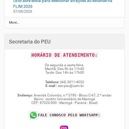
UEM abre edital para selecionar atrações ao estande na
FLIM 2026
07/08/2026
N
More…
o
t
í
Secretaria do PEU
c
i
a
HORÁRIO DE ATENDIMENTO:
s
d
De segunda a sexta-feira:
a
Manhã: Das 9h às 11h40
U
Tarde: Das 14h às 17h00
E
M
Telefone:
(44) 3011-4052
-
E-mail :
sec-peu@uem.br
Endereço:
Avenida Colombo, n.º 5790 - Bloco C-67, 2.º andar
Bairro: Jardim Universitário de Maringá
CEP: 87020-900 - Maringá - Paraná - Brasil
FALE CONOSCO PELO WHATSAPP: