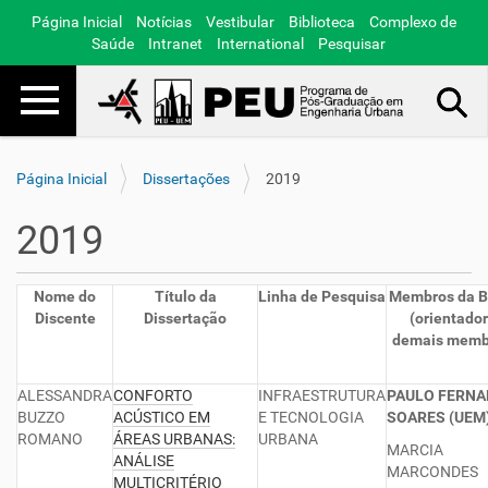
Página Inicial
Notícias
Vestibular
Biblioteca
Complexo de
Saúde
Intranet
International
Pesquisar
Toggle navigation
Busca Avançada…
Página Inicial
Dissertações
2019
2019
Nome do
Título da
Linha de Pesquisa
Membros da B
Discente
Dissertação
(orientador
demais memb
ALESSANDRA
CONFORTO
INFRAESTRUTURA
PAULO FERN
BUZZO
ACÚSTICO EM
E TECNOLOGIA
SOARES (UEM
ROMANO
ÁREAS URBANAS:
URBANA
MARCIA
ANÁLISE
MARCONDES
MULTICRITÉRIO