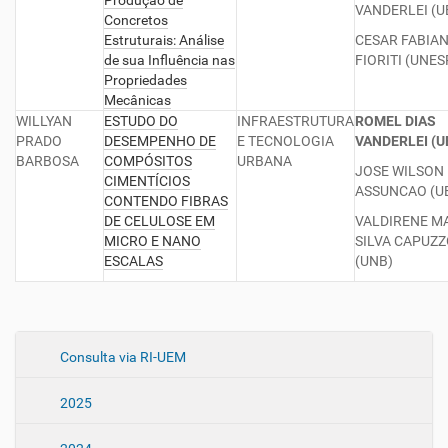
Produção de
VANDERLEI (U
Concretos
Estruturais: Análise
CESAR FABIA
de sua Influência nas
FIORITI (UNES
Propriedades
Mecânicas
WILLYAN
ESTUDO DO
INFRAESTRUTURA
ROMEL DIAS
PRADO
DESEMPENHO DE
E TECNOLOGIA
VANDERLEI (U
BARBOSA
COMPÓSITOS
URBANA
JOSE WILSON
CIMENTÍCIOS
ASSUNCAO (U
CONTENDO FIBRAS
DE CELULOSE EM
VALDIRENE M
MICRO E NANO
SILVA CAPUZ
ESCALAS
(UNB)
N
Consulta via RI-UEM
a
2025
v
e