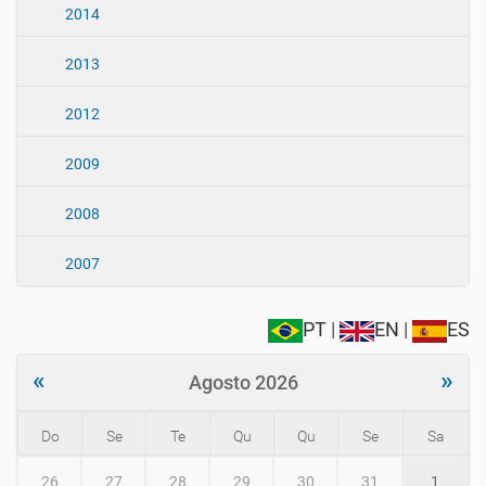
2014
2013
2012
2009
2008
2007
PT
|
EN
|
ES
«
»
Agosto 2026
Do
Se
Te
Qu
Qu
Se
Sa
m
26
27
28
29
30
31
1