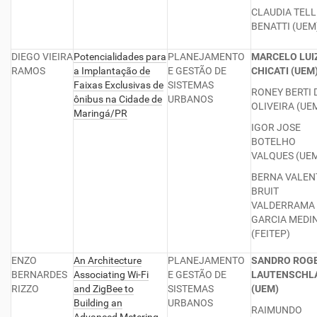
CLAUDIA TELL
BENATTI (UEM
DIEGO VIEIRA
Potencialidades para
PLANEJAMENTO
MARCELO LUI
RAMOS
a Implantação de
E GESTÃO DE
CHICATI (UEM
Faixas Exclusivas de
SISTEMAS
RONEY BERTI 
ônibus na Cidade de
URBANOS
OLIVEIRA (UE
Maringá/PR
IGOR JOSE
BOTELHO
VALQUES (UE
BERNA VALEN
BRUIT
VALDERRAMA
GARCIA MEDI
(FEITEP)
ENZO
An Architecture
PLANEJAMENTO
SANDRO ROG
BERNARDES
Associating Wi-Fi
E GESTÃO DE
LAUTENSCHL
RIZZO
and ZigBee to
SISTEMAS
(UEM)
Building an
URBANOS
RAIMUNDO