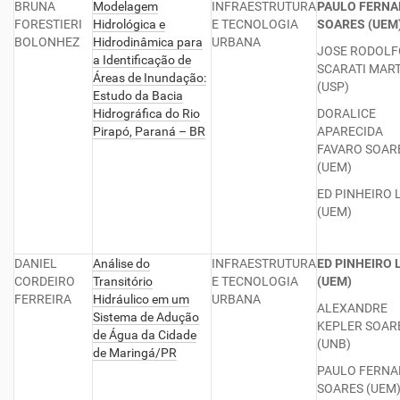
BRUNA
Modelagem
INFRAESTRUTURA
PAULO FERN
FORESTIERI
Hidrológica e
E TECNOLOGIA
SOARES (UEM
BOLONHEZ
Hidrodinâmica para
URBANA
JOSE RODOLF
a Identificação de
SCARATI MAR
Áreas de Inundação:
(USP)
Estudo da Bacia
Hidrográfica do Rio
DORALICE
Pirapó, Paraná – BR
APARECIDA
FAVARO SOAR
(UEM)
ED PINHEIRO 
(UEM)
DANIEL
Análise do
INFRAESTRUTURA
ED PINHEIRO 
CORDEIRO
Transitório
E TECNOLOGIA
(UEM)
FERREIRA
Hidráulico em um
URBANA
ALEXANDRE
Sistema de Adução
KEPLER SOAR
de Água da Cidade
(UNB)
de Maringá/PR
PAULO FERN
SOARES (UEM