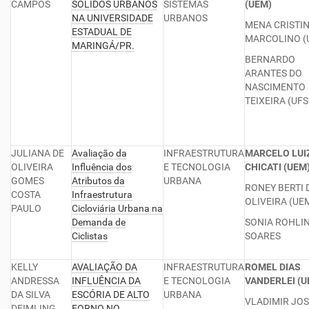
CAMPOS
SÓLIDOS URBANOS
SISTEMAS
(UEM)
NA UNIVERSIDADE
URBANOS
MENA CRISTI
ESTADUAL DE
MARCOLINO (
MARINGÁ/PR.
BERNARDO
ARANTES DO
NASCIMENTO
TEIXEIRA (UF
JULIANA DE
Avaliação da
INFRAESTRUTURA
MARCELO LUI
OLIVEIRA
Influência dos
E TECNOLOGIA
CHICATI (UEM
GOMES
Atributos da
URBANA
RONEY BERTI 
COSTA
Infraestrutura
OLIVEIRA (UE
PAULO
Cicloviária Urbana na
Demanda de
SONIA ROHLI
Ciclistas
SOARES
KELLY
AVALIAÇÃO DA
INFRAESTRUTURA
ROMEL DIAS
ANDRESSA
INFLUÊNCIA DA
E TECNOLOGIA
VANDERLEI (U
DA SILVA
ESCÓRIA DE ALTO
URBANA
VLADIMIR JO
DEIMLING
FORNO NO