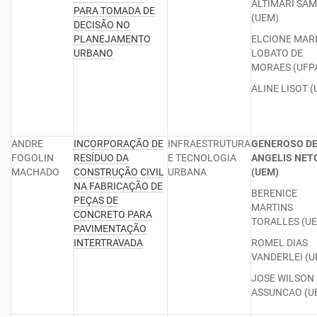
ALTIMARI SA
PARA TOMADA DE
(UEM)
DECISÃO NO
PLANEJAMENTO
ELCIONE MAR
URBANO
LOBATO DE
MORAES (UFP
ALINE LISOT 
ANDRE
INCORPORAÇÃO DE
INFRAESTRUTURA
GENEROSO D
FOGOLIN
RESÍDUO DA
E TECNOLOGIA
ANGELIS NET
MACHADO
CONSTRUÇÃO CIVIL
URBANA
(UEM)
NA FABRICAÇÃO DE
BERENICE
PEÇAS DE
MARTINS
CONCRETO PARA
TORALLES (UE
PAVIMENTAÇÃO
INTERTRAVADA
ROMEL DIAS
VANDERLEI (U
JOSE WILSON
ASSUNCAO (U