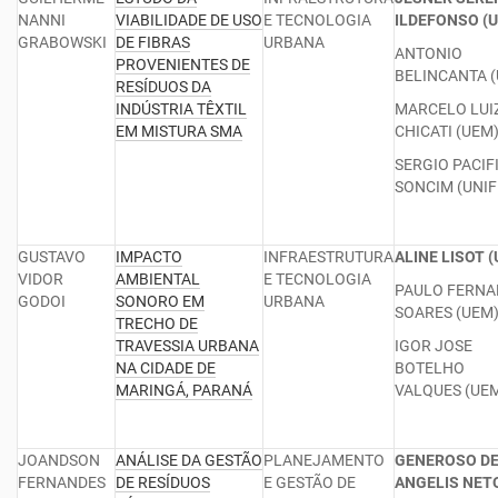
NANNI
VIABILIDADE DE USO
E TECNOLOGIA
ILDEFONSO (
GRABOWSKI
DE FIBRAS
URBANA
ANTONIO
PROVENIENTES DE
BELINCANTA 
RESÍDUOS DA
INDÚSTRIA TÊXTIL
MARCELO LUI
EM MISTURA SMA
CHICATI (UEM
SERGIO PACIF
SONCIM (UNIF
GUSTAVO
IMPACTO
INFRAESTRUTURA
ALINE LISOT 
VIDOR
AMBIENTAL
E TECNOLOGIA
PAULO FERN
GODOI
SONORO EM
URBANA
SOARES (UEM
TRECHO DE
TRAVESSIA URBANA
IGOR JOSE
NA CIDADE DE
BOTELHO
MARINGÁ, PARANÁ
VALQUES (UE
JOANDSON
ANÁLISE DA GESTÃO
PLANEJAMENTO
GENEROSO D
FERNANDES
DE RESÍDUOS
E GESTÃO DE
ANGELIS NET