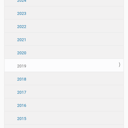
2024
g
a
2023
ç
ã
2022
o
2021
2020
2019
2018
2017
2016
2015