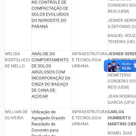
NO CONTROLE DE
CORDEIRO DO
COMPACTAÇÃO DE
REIS (UEM)
SOLOS EVOLUÍDOS
DO NOROESTE DO
JESNER SERE
PARANÁ
ILDEFONSO (
RAQUEL SOUZ
TEIXEIRA (UEL
WELIDA
ANÁLISE DO
INFRAESTRUTURA
JESNER SERE
BORTOLUCCI
COMPORTAMENTO
E TECNOLOGIA
ILDEFONSO (
DE MELLO
DE SOLOS
URBANA
JESELAY
ARGILOSOS COM
HEMETERIO
INCORPORAÇÃO DA
CORDEIRO DO
CINZA DO BAGAÇO
REIS (UEM)
DE CANA-DE-
AÇÚCAR
JEAN RODRIG
GARCIA (UFU)
WILLIAN DE
Utilização de
INFRAESTRUTURA
CARLOS
OLIVEIRA
Agregado Graúdo
E TECNOLOGIA
HUMBERTO
Reciclado de
URBANA
MARTINS (UE
Concreto para
ROMEL DIAS