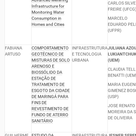
Advanced Metering
CARLOS SILVE
Infrastructure for
FREIRE (UFCG
Monitoring Water
Consumption in
MARCELO
Homes and Cities
EDUARDO PEL
(UFPR)
FABIANA
COMPORTAMENTO
INFRAESTRUTURA
JULIANA AZOI
ARTUSO
GEOTÉCNICO DE
E TECNOLOGIA
LUKIANTCHUK
MISTURAS DE SOLO
URBANA
(UEM)
ARENOSO E
CLAUDIA TELL
BIOSSÓLIDO DA
BENATTI (UEM
ESTAÇÃO DE
TRATAMENTO DE
MARIA EUGEN
ESGOTO DA CIDADE
GIMENEZ BOS
DE MARINGÁ PARA
(USP)
FINS DE
JOSE RENATO
REVESTIMENTO DE
MOREIRA DA S
FUNDO DE ATERRO
DE OLIVEIRA
SANITÁRIO
GUILHERME
ESTUDO DA
INFRAESTRUTURA
JESNER SERE