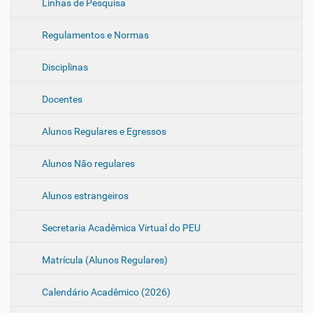
Linhas de Pesquisa
v
e
Regulamentos e Normas
g
a
Disciplinas
ç
ã
Docentes
o
Alunos Regulares e Egressos
Alunos Não regulares
Alunos estrangeiros
Secretaria Acadêmica Virtual do PEU
Matrícula (Alunos Regulares)
Calendário Acadêmico (2026)