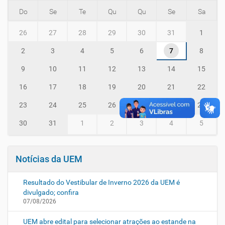
Do
Se
Te
Qu
Qu
Se
Sa
m
26
27
28
29
30
31
1
o
n
2
3
4
5
6
7
8
t
h
9
10
11
12
13
14
15
-
8
16
17
18
19
20
21
22
23
24
25
26
27
28
29
30
31
1
2
3
4
5
Notícias da UEM
Resultado do Vestibular de Inverno 2026 da UEM é
divulgado; confira
07/08/2026
UEM abre edital para selecionar atrações ao estande na