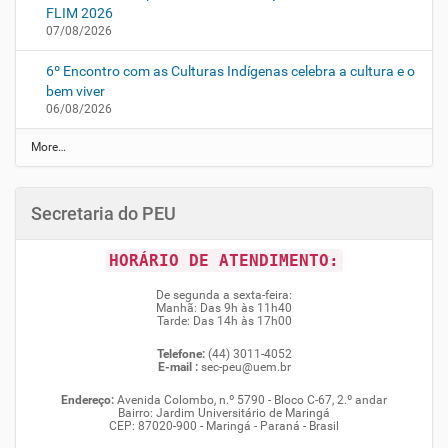
FLIM 2026
07/08/2026
6º Encontro com as Culturas Indígenas celebra a cultura e o
bem viver
06/08/2026
N
More…
o
t
í
Secretaria do PEU
c
i
a
HORÁRIO DE ATENDIMENTO:
s
d
De segunda a sexta-feira:
a
Manhã: Das 9h às 11h40
U
Tarde: Das 14h às 17h00
E
M
Telefone:
(44) 3011-4052
-
E-mail :
sec-peu@uem.br
Endereço:
Avenida Colombo, n.º 5790 - Bloco C-67, 2.º andar
Bairro: Jardim Universitário de Maringá
CEP: 87020-900 - Maringá - Paraná - Brasil