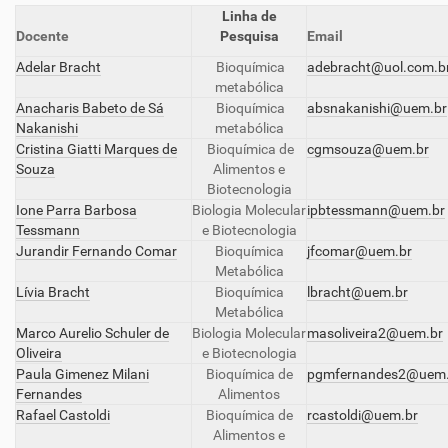
Linha de
Docente
Pesquisa
Email
Adelar Bracht
Bioquímica
adebracht@uol.com.b
metabólica
Anacharis Babeto de Sá
Bioquímica
absnakanishi@uem.br
Nakanishi
metabólica
Cristina Giatti Marques de
Bioquímica de
cgmsouza@uem.br
Souza
Alimentos e
Biotecnologia
Ione Parra Barbosa
Biologia Molecular
ipbtessmann@uem.br
Tessmann
e Biotecnologia
Jurandir Fernando Comar
Bioquímica
jfcomar@uem.br
Metabólica
Lívia Bracht
Bioquímica
lbracht@uem.br
Metabólica
Marco Aurelio Schuler de
Biologia Molecular
masoliveira2@uem.br
Oliveira
e Biotecnologia
Paula Gimenez Milani
Bioquímica de
pgmfernandes2@uem.
Fernandes
Alimentos
Rafael Castoldi
Bioquímica de
rcastoldi@uem.br
Alimentos e