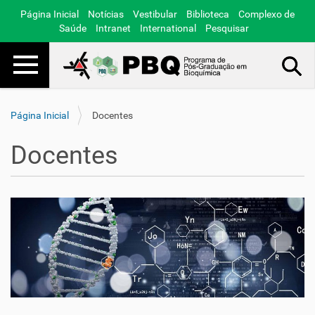
Página Inicial
Notícias
Vestibular
Biblioteca
Complexo de
Saúde
Intranet
International
Pesquisar
Toggle navigation
Busca Avançada…
Página Inicial
Docentes
Docentes