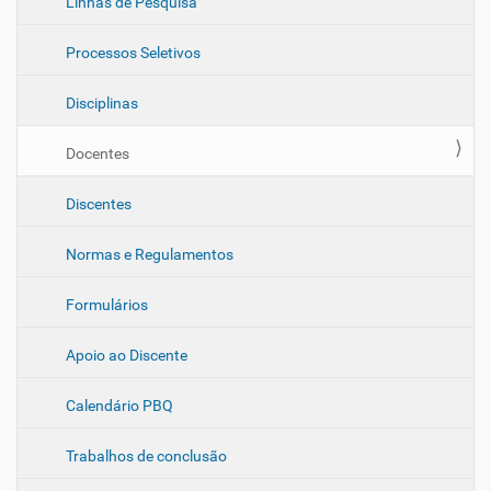
Linhas de Pesquisa
g
a
Processos Seletivos
ç
ã
Disciplinas
o
Docentes
Discentes
Normas e Regulamentos
Formulários
Apoio ao Discente
Calendário PBQ
Trabalhos de conclusão