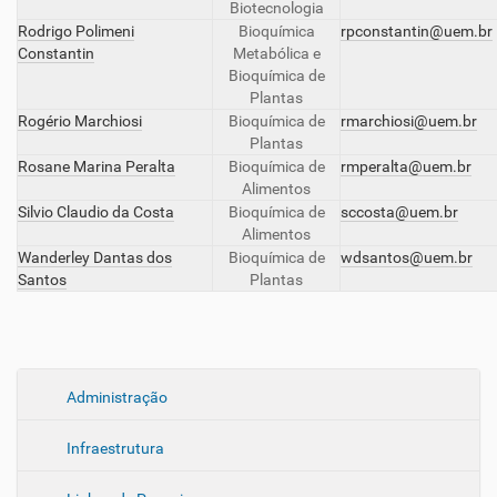
Biotecnologia
Rodrigo Polimeni
Bioquímica
rpconstantin@uem.br
Constantin
Metabólica e
Bioquímica de
Plantas
Rogério Marchiosi
Bioquímica de
rmarchiosi@uem.br
Plantas
Rosane Marina Peralta
Bioquímica de
rmperalta@uem.br
Alimentos
Silvio Claudio da Costa
Bioquímica de
sccosta@uem.br
Alimentos
Wanderley Dantas dos
Bioquímica de
wdsantos@uem.br
Santos
Plantas
N
Administração
a
Infraestrutura
v
e