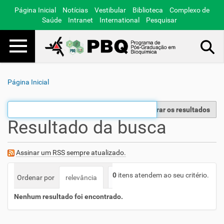
Página Inicial
Notícias
Vestibular
Biblioteca
Complexo de
Saúde
Intranet
International
Pesquisar
Toggle navigation
Busca Avançada…
Página Inicial
Filtrar os resultados
Resultado da busca
Assinar um RSS sempre atualizado.
0
itens atendem ao seu critério.
Ordenar por
relevância
data (mais recente primeiro)
a
Nenhum resultado foi encontrado.