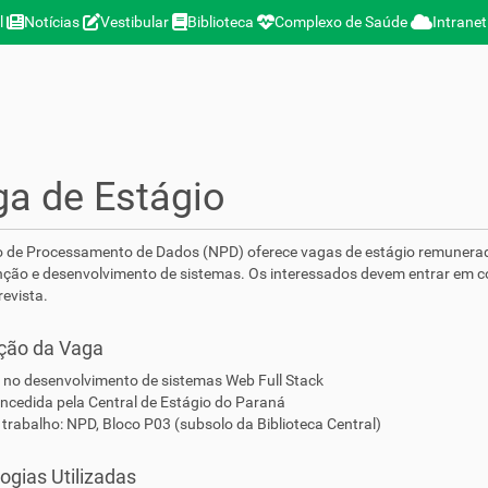
l
Notícias
Vestibular
Biblioteca
Complexo de Saúde
Intranet
a de Estágio
o de Processamento de Dados (NPD) oferece vagas de estágio remunera
ão e desenvolvimento de sistemas. Os interessados devem entrar em co
evista.
ção da Vaga
no desenvolvimento de sistemas Web Full Stack
ncedida pela Central de Estágio do Paraná
 trabalho: NPD, Bloco P03 (subsolo da Biblioteca Central)
ogias Utilizadas