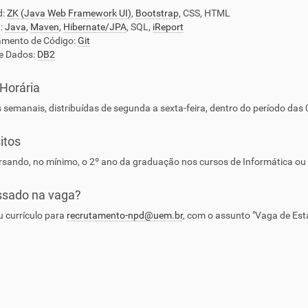
d:
ZK (Java Web Framework UI)
,
Bootstrap
, CSS, HTML
:
Java
,
Maven
,
Hibernate/JPA
, SQL,
iReport
amento de Código:
Git
e Dados:
DB2
Horária
 semanais, distribuídas de segunda a sexta-feira, dentro do período da
itos
rsando, no mínimo, o 2º ano da graduação nos cursos de Informática o
ssado na vaga?
u currículo para
recrutamento-npd@uem.br
, com o assunto "Vaga de Está