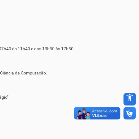
s 07h40 às 11h40 e das 13h30 às 17h30.
u Ciência da Computação.
accessibility_new
gio".