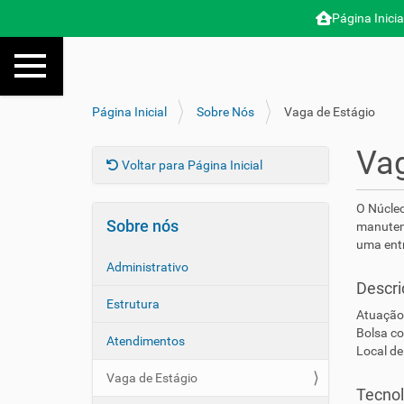
Página Inicia
N
Toggle navigation
a
v
e
V
Página Inicial
Sobre Nós
Vaga de Estágio
g
o
a
c
Vag
ç
ê
Voltar para Página Inicial
ã
e
o
s
O Núcle
t
Sobre nós
manutenç
á
uma entr
a
Administrativo
q
Descri
u
Estrutura
i
Atuação 
:
Bolsa co
Atendimentos
Local de
Vaga de Estágio
Tecnol