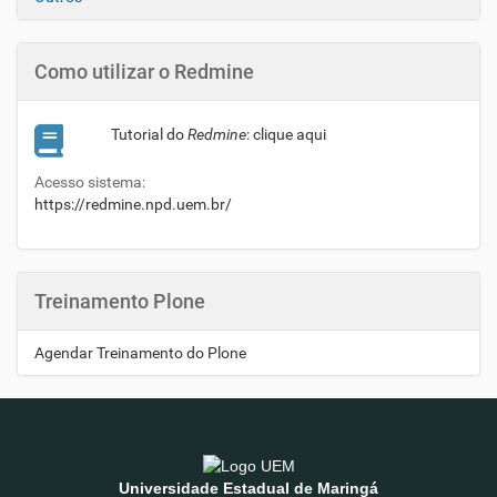
Como utilizar o Redmine
Tutorial do
Redmine
: clique aqui
Acesso sistema:
https://redmine.npd.uem.br/
Aumentar tamanho 
Diminuir tamanho d
Treinamento Plone
Aumentar espaçame
Diminuir espaçamen
Agendar Treinamento do Plone
Aumentar espaçamen
Diminuir espaçament
Universidade Estadual de Maringá
Inverter cores