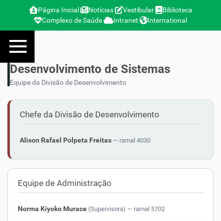
Página Inicial
Notícias
Vestibular
Biblioteca
Complexo de Saúde
Intranet
International
N
Toggle navigation
a
v
e
Desenvolvimento de Sistemas
g
Equipe da Divisão de Desenvolvimento
a
ç
ã
Chefe da Divisão de Desenvolvimento
o
Alison Rafael Polpeta Freitas
— ramal 4030
Equipe de Administração
Norma Kiyoko Murace
(Supervisora)
— ramal 5702