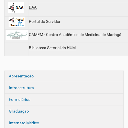
DAA
Portal do Servidor
CAMEM - Centro Acadêmico de Medicina de Maringá
Biblioteca Setorial do HUM
Apresentação
N
a
Infraestrutura
v
e
Formulários
g
Graduação
a
ç
Internato Médico
ã