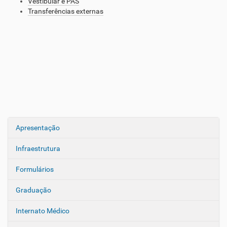
Vestibular e PAS
Transferências externas
Apresentação
N
a
Infraestrutura
v
e
Formulários
g
Graduação
a
ç
Internato Médico
ã