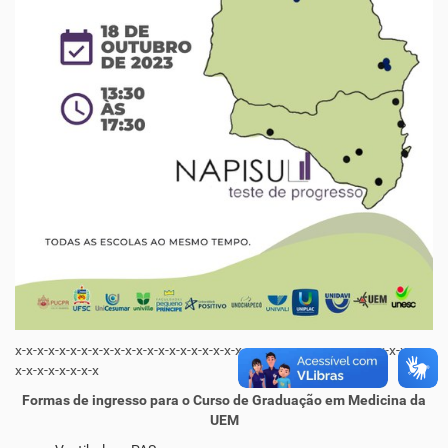
x-x-x-x-x-x-x-x-x-x-x-x-x-x-x-x-x-x-x-x-x-x-x-x-x-x-x-x-x-x-x-x-x-x-x-x-x-x-
x-x-x-x-x-x-x-x
Formas de ingresso para o Curso de Graduação em Medicina da
UEM