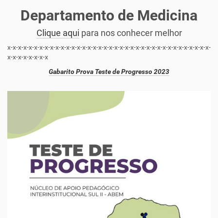
Departamento de Medicina
Clique aqui
para nos conhecer melhor
x-x-x-x-x-x-x-x-x-x-x-x-x-x-x-x-x-x-x-x-x-x-x-x-x-x-x-x-x-x-x-x-x-x-x-x-x-x-
x-x-x-x-x-x-x-x
Gabarito Prova Teste de Progresso 2023