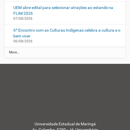
UEM abre edital para selecionar atrações ao estande na
FLIM 2026
07/08/2026
6º Encontro com as Culturas Indígenas celebra a cultura e o
bem viver
06/08/2026
N
More…
o
t
í
c
i
a
s
d
a
U
E
M
-
Universidade Estadual de Maringá
Av. Colombo, 5790 - Jd. Universitário