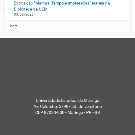
Exposição "Marcas, Tempo e Impressões" estreia na
Biblioteca da UEM
03/08/2026
N
More…
o
t
í
c
a
s
d
a
U
E
M
-
Universidade Estadual de Maringá
Av. Colombo, 5790 - Jd. Universitário
CEP 87020-900 - Maringá - PR - BR