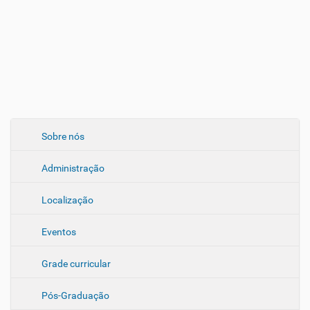
N
Sobre nós
a
Administração
v
e
Localização
g
a
Eventos
ç
ã
Grade curricular
o
Pós-Graduação