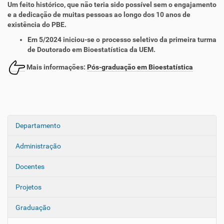
Um feito histórico, que não teria sido possível sem o engajamento
e a dedicação de muitas pessoas ao longo dos 10 anos de
existência do PBE.
Em 5/2024 iniciou-se o processo seletivo da primeira turma
de Doutorado em Bioestatística da UEM.
Mais informações:
Pós-graduação em Bioestatística
Departamento
N
a
Administração
v
e
Docentes
g
Projetos
a
ç
Graduação
ã