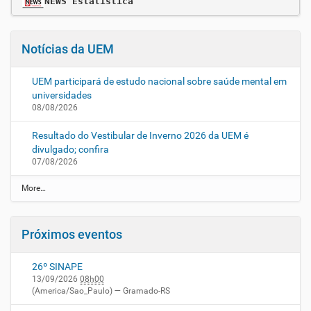
NEWS Estatística
Notícias da UEM
UEM participará de estudo nacional sobre saúde mental em
universidades
08/08/2026
Resultado do Vestibular de Inverno 2026 da UEM é
divulgado; confira
07/08/2026
N
More…
o
t
í
Próximos eventos
c
i
a
26º SINAPE
s
13/09/2026
08h00
d
(America/Sao_Paulo)
— Gramado-RS
a
U