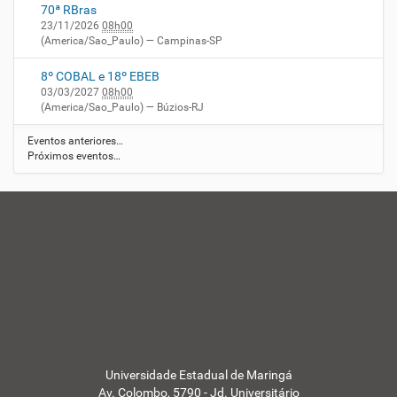
E
70ª RBras
M
23/11/2026
08h00
-
(America/Sao_Paulo)
— Campinas-SP
8º COBAL e 18º EBEB
03/03/2027
08h00
(America/Sao_Paulo)
— Búzios-RJ
Eventos anteriores…
Próximos eventos…
Universidade Estadual de Maringá
Av. Colombo, 5790 - Jd. Universitário