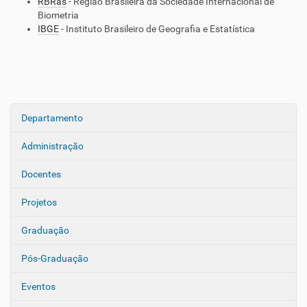
RBRas
- Região Brasileira da Sociedade Internacional de
Biometria
IBGE
- Instituto Brasileiro de Geografia e Estatística
Departamento
N
a
Administração
v
e
Docentes
g
Projetos
a
ç
Graduação
ã
o
Pós-Graduação
Eventos