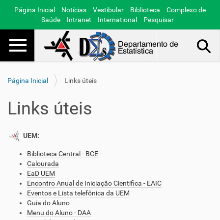
Página Inicial
Notícias
Vestibular
Biblioteca
Complexo de
Saúde
Intranet
International
Pesquisar
Toggle navigation
Busca Avançada…
Página Inicial
Links úteis
Links úteis
UEM:
Biblioteca Central - BCE
Calourada
EaD UEM
Encontro Anual de Iniciação Científica - EAIC
Eventos e Lista telefônica da UEM
Guia do Aluno
Menu do Aluno - DAA