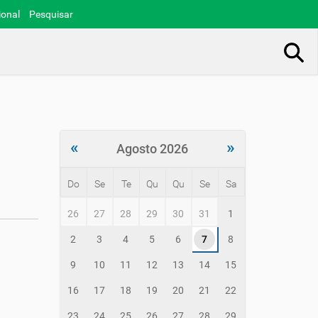
ional
Pesquisar
Busca Avançada…
«
»
Agosto 2026
Do
Se
Te
Qu
Qu
Se
Sa
m
26
27
28
29
30
31
1
o
n
2
3
4
5
6
7
8
t
h
9
10
11
12
13
14
15
-
8
16
17
18
19
20
21
22
23
24
25
26
27
28
29