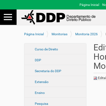
Página Inicial
No
Toggle navigation
Busca
V
Página Inicial
Monitorias
Monitoria 2026
o
c
Edi
ê
N
Curso de Direito
e
Ho
a
s
DDP
v
t
Mon
e
á
Secretaria do DDP
a
g
q
Edita
a
u
Extensão
ç
i
ã
:
Ensino
o
Pesquisa