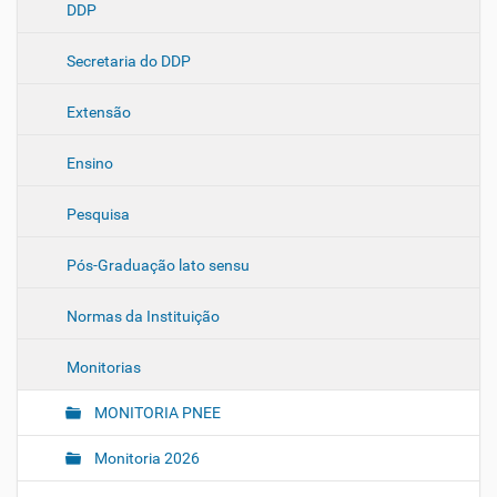
DDP
v
e
Secretaria do DDP
g
a
Extensão
ç
ã
Ensino
o
Pesquisa
Pós-Graduação lato sensu
Normas da Instituição
Monitorias
MONITORIA PNEE
Monitoria 2026