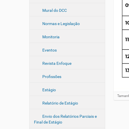
Mural do DCC
Normas e Legislação
Monitoria
Eventos
Revista Enfoque
Profissões
Estágio
C
Tamanh
l
Relatório de Estágio
i
q
u
Envio dos Relatórios Parciais e
e
Final de Estágio
p