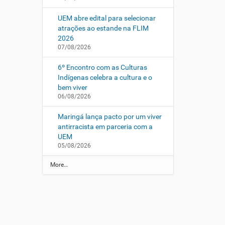
UEM abre edital para selecionar
atrações ao estande na FLIM
2026
07/08/2026
6º Encontro com as Culturas
Indígenas celebra a cultura e o
bem viver
06/08/2026
Maringá lança pacto por um viver
antirracista em parceria com a
UEM
05/08/2026
N
More…
o
t
í
c
i
a
s