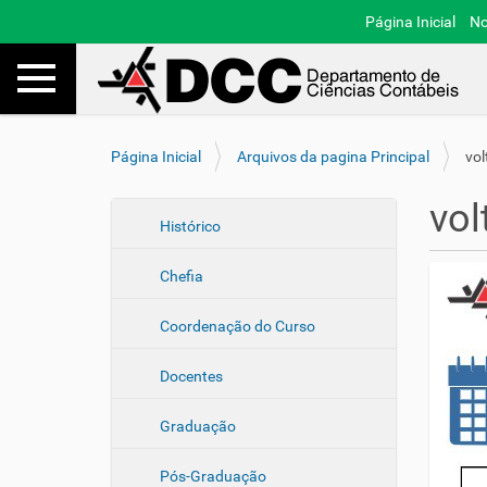
Página Inicial
No
Toggle navigation
Busca
V
Página Inicial
Arquivos da pagina Principal
vol
o
c
vol
ê
N
Histórico
e
a
s
Chefia
v
t
e
á
Coordenação do Curso
a
g
q
a
u
Docentes
ç
i
ã
:
Graduação
o
Pós-Graduação