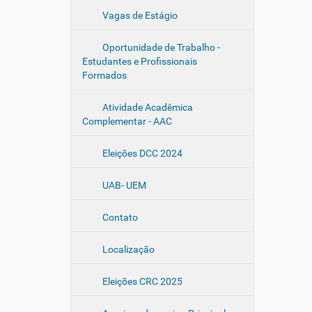
a
r
Vagas de Estágio
a
v
Oportunidade de Trabalho -
e
Estudantes e Profissionais
r
a
Formados
i
m
Atividade Acadêmica
a
Complementar - AAC
g
e
m
Eleições DCC 2024
n
o
t
UAB- UEM
a
m
a
Contato
n
h
Localização
o
c
o
Eleições CRC 2025
m
p
l