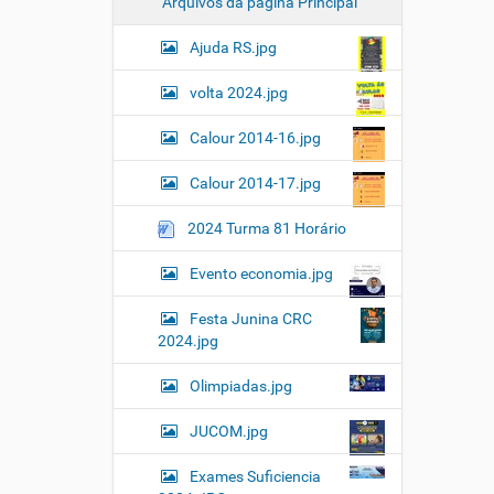
Arquivos da pagina Principal
e
t
Ajuda RS.jpg
o
…
volta 2024.jpg
Calour 2014-16.jpg
Calour 2014-17.jpg
2024 Turma 81 Horário
Evento economia.jpg
Festa Junina CRC
2024.jpg
Olimpiadas.jpg
JUCOM.jpg
Exames Suficiencia