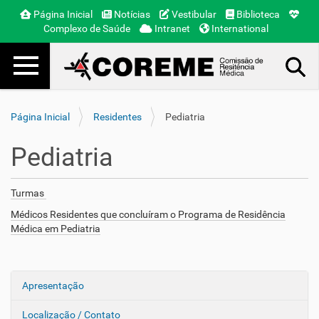
Página Inicial
Notícias
Vestibular
Biblioteca
Complexo de Saúde
Intranet
International
Toggle navigation
Busca Avançada…
Página Inicial
Residentes
Pediatria
Pediatria
Turmas
Médicos Residentes que concluíram o Programa de Residência
Médica em Pediatria
Apresentação
N
a
Localização / Contato