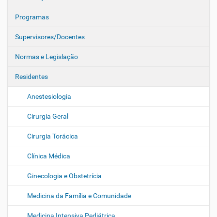
v
e
Programas
g
Supervisores/Docentes
a
ç
Normas e Legislação
ã
o
Residentes
Anestesiologia
Cirurgia Geral
Cirurgia Torácica
Clínica Médica
Ginecologia e Obstetrícia
Medicina da Família e Comunidade
Medicina Intensiva Pediátrica