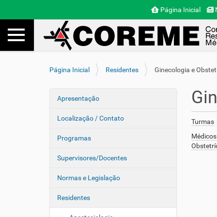
Página Inicial
N
Toggle navigation
Busca
V
Página Inicial
Residentes
Ginecologia e Obstet
o
c
Gin
ê
Apresentação
N
e
a
s
Localização / Contato
Turmas
v
t
e
Médicos 
á
Programas
Obstetrí
a
g
q
Supervisores/Docentes
a
u
ç
i
Normas e Legislação
ã
:
o
Residentes