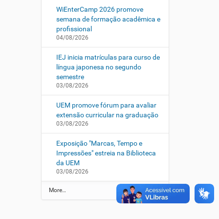
WiEnterCamp 2026 promove
semana de formação acadêmica e
profissional
04/08/2026
IEJ inicia matrículas para curso de
língua japonesa no segundo
semestre
03/08/2026
UEM promove fórum para avaliar
extensão curricular na graduação
03/08/2026
Exposição "Marcas, Tempo e
Impressões" estreia na Biblioteca
da UEM
03/08/2026
N
More…
o
t
í