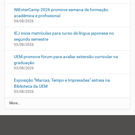
WiEnterCamp 2026 promove semana de formação
acadêmica e profissional
04/08/2026
IEJ inicia matrículas para curso de língua japonesa no
segundo semestre
03/08/2026
UEM promove fórum para avaliar extensão curricular na
graduação
03/08/2026
Exposição "Marcas, Tempo e Impressões" estreia na
Biblioteca da UEM
03/08/2026
N
More…
o
t
í
c
i
a