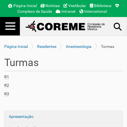
Página Inicial
Notícias
Vestibular
Biblioteca
Complexo de Saúde
Intranet
International
Toggle navigation
Busca Avançada…
Página Inicial
Residentes
Anestesiologia
Turmas
Turmas
R1
R2
R3
Apresentação
N
a