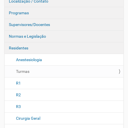
Localização / Contato
v
e
Programas
g
Supervisores/Docentes
a
ç
Normas e Legislação
ã
o
Residentes
Anestesiologia
Turmas
R1
R2
R3
Cirurgia Geral