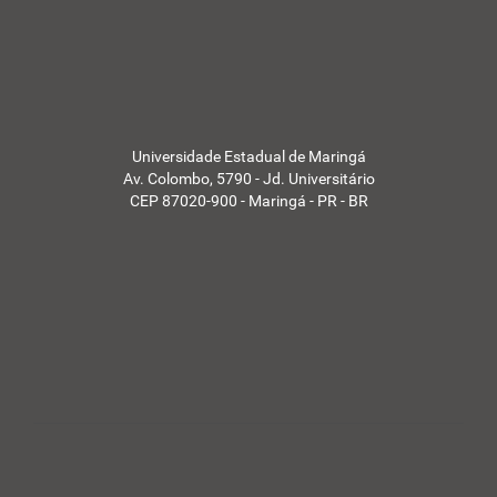
s
d
a
U
E
M
-
Universidade Estadual de Maringá
Av. Colombo, 5790 - Jd. Universitário
CEP 87020-900 - Maringá - PR - BR