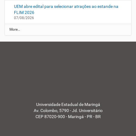
UEM abre edital para selecionar atrações ao estande na
FLIM 2026
07/08/2026
N
More…
o
t
í
c
i
a
s
U
E
M
-
Universidade Estadual de Maringá
Av. Colombo, 5790 - Jd. Universitário
CEP 87020-900 - Maringá - PR - BR