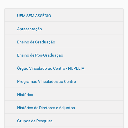
N
UEM SEM ASSÉDIO
a
Apresentação
v
e
Ensino de Graduação
g
a
Ensino de Pós-Graduação
ç
ã
Órgão Vinculado ao Centro - NUPELIA
o
Programas Vinculados ao Centro
Histórico
Histórico de Diretores e Adjuntos
Grupos de Pesquisa