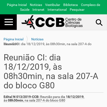
Página Inicial
Notícias
Vestibular
Biblioteca
Complexo de
Saúde
Intranet
International
Pesquisar
Toggle navigation
Busca Avançada…
Página Inicial
Notícias
Reunião CI: dia 18/12/2019, às 08h30min, na sala 207-A do bloco G80
Reunião CI: dia
18/12/2019, às
08h30min, na sala 207-A
do bloco G80
Edital N 013/2019-CCB:
Reunião para dia
18/12/2019
,
às
08h30min
, na sala 207-A do bloco G80