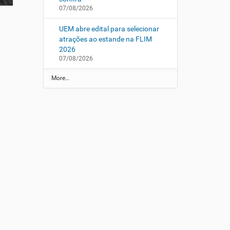
07/08/2026
UEM abre edital para selecionar
atrações ao estande na FLIM
2026
07/08/2026
N
More…
o
t
í
c
i
a
s
U
E
M
-