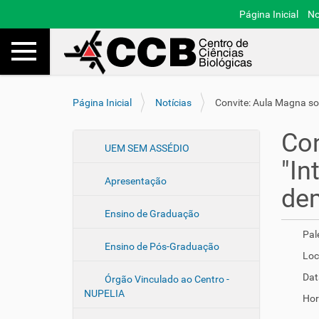
Página Inicial
No
Toggle navigation
Busca
V
Página Inicial
Notícias
Convite: Aula Magna so
o
c
Con
ê
N
UEM SEM ASSÉDIO
e
"In
a
s
Apresentação
v
t
de
e
á
Ensino de Graduação
a
g
q
Pal
a
u
Ensino de Pós-Graduação
ç
Loc
i
ã
:
Dat
Órgão Vinculado ao Centro -
o
NUPELIA
Hor