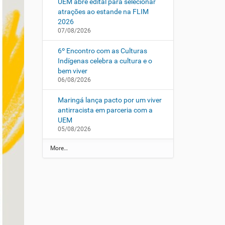
UEM abre edital para selecionar
atrações ao estande na FLIM
2026
07/08/2026
6º Encontro com as Culturas
Indígenas celebra a cultura e o
bem viver
06/08/2026
Maringá lança pacto por um viver
antirracista em parceria com a
UEM
05/08/2026
N
More…
o
t
í
c
i
a
s
d
a