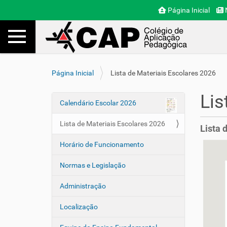
Página Inicial
N
Toggle navigation
Busca
V
Página Inicial
Lista de Materiais Escolares 2026
o
c
Lis
ê
Calendário Escolar 2026
N
e
a
s
Lista de Materiais Escolares 2026
Lista 
v
t
e
á
Horário de Funcionamento
a
g
q
Normas e Legislação
a
u
ç
i
Administração
ã
:
o
Localização