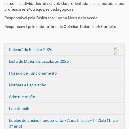
cursos e atividades desenvolvidas, orientadas e elaboradas por
professores e/ou equipes pedagógicas.
Responsável pela Biblioteca: Luana Neris de Macedo
Responsável pelo Laboratório de Química: Daiane Iark Cordeiro
Calendário Escolar 2026
N
a
Lista de Materiais Escolares 2026
v
e
Horário de Funcionamento
g
Normas e Legislação
a
ç
Administração
ã
o
Localização
Equipe do Ensino Fundamental - Anos Iniciais - 1º Ciclo (1º ao
3º ano)