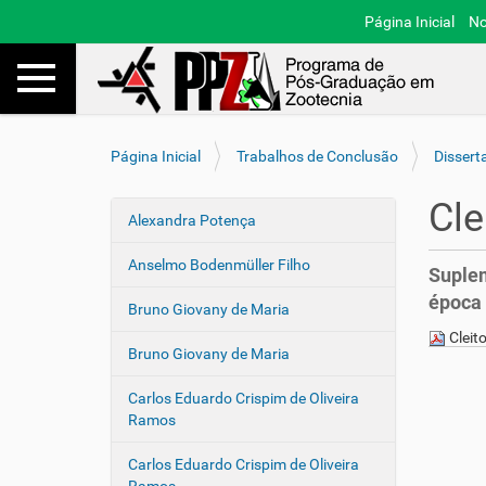
Página Inicial
No
Toggle navigation
Busca
V
Página Inicial
Trabalhos de Conclusão
Dissert
o
c
Cle
ê
Alexandra Potença
N
e
a
s
Anselmo Bodenmüller Filho
Suplem
v
t
época 
e
á
Bruno Giovany de Maria
a
g
Cleito
q
Bruno Giovany de Maria
a
u
ç
i
Carlos Eduardo Crispim de Oliveira
ã
:
Ramos
o
Carlos Eduardo Crispim de Oliveira