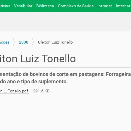
tícias
Vestibular
Biblioteca
Complexo de Saúde
Intranet
Internat
ações
2008
Cleiton Luiz Tonello
iton Luiz Tonello
entação de bovinos de corte em pastagens: Forrageira
do ano e tipo de suplemento.
n L. Tonello.pdf
— 291.6 KB