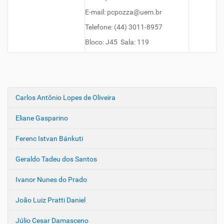
E-mail: pcpozza@uem.br
Telefone: (44) 3011-8957
Bloco: J45 Sala: 119
Carlos Antônio Lopes de Oliveira
N
a
Eliane Gasparino
v
e
Ferenc Istvan Bánkuti
g
Geraldo Tadeu dos Santos
a
ç
Ivanor Nunes do Prado
ã
o
João Luiz Pratti Daniel
Júlio Cesar Damasceno