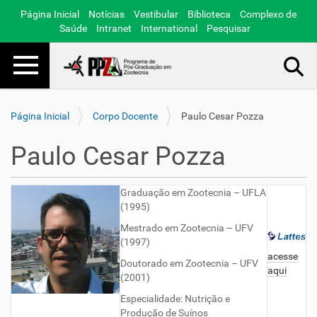
Página Inicial
Notícias
Vestibular
Biblioteca
Complexo de
Saúde
Intranet
International
Pesquisar
Toggle navigation
Busca Avançada…
Página Inicial
Corpo Docente
Paulo Cesar Pozza
Paulo Cesar Pozza
Graduação em Zootecnia – UFLA
(1995)
Mestrado em Zootecnia – UFV
(1997)
acesse
Doutorado em Zootecnia – UFV
aqui
(2001)
Especialidade: Nutrição e
Produção de Suínos