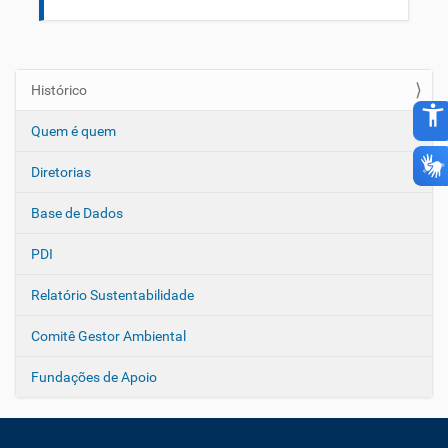
Histórico
N
accessibility_new
a
Quem é quem
v
e
Diretorias
g
Base de Dados
a
ç
PDI
ã
o
Relatório Sustentabilidade
Comitê Gestor Ambiental
Fundações de Apoio