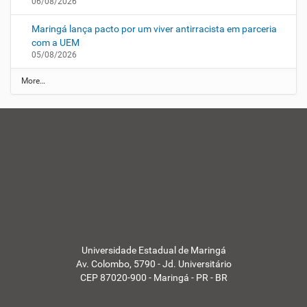
06/08/2026
Maringá lança pacto por um viver antirracista em parceria
com a UEM
05/08/2026
N
More…
o
t
í
c
a
s
d
a
U
E
M
-
Universidade Estadual de Maringá
Av. Colombo, 5790 - Jd. Universitário
CEP 87020-900 - Maringá - PR - BR