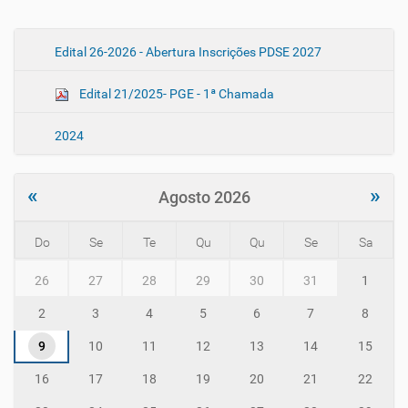
N
Edital 26-2026 - Abertura Inscrições PDSE 2027
a
Edital 21/2025- PGE - 1ª Chamada
v
e
2024
g
a
ç
«
»
Agosto 2026
ã
o
Do
Se
Te
Qu
Qu
Se
Sa
m
26
27
28
29
30
31
1
o
n
2
3
4
5
6
7
8
t
h
9
10
11
12
13
14
15
-
8
16
17
18
19
20
21
22