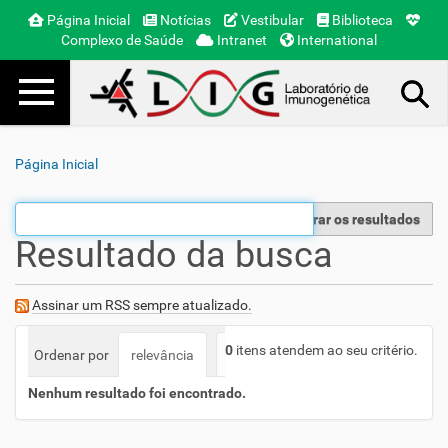
Página Inicial
Notícias
Vestibular
Biblioteca
Complexo de Saúde
Intranet
International
Toggle navigation
Busca Avançada…
Página Inicial
Filtrar os resultados
Resultado da busca
Assinar um RSS sempre atualizado.
0
itens atendem ao seu critério.
Ordenar por
relevância
data (mais recente primeiro)
a
Nenhum resultado foi encontrado.