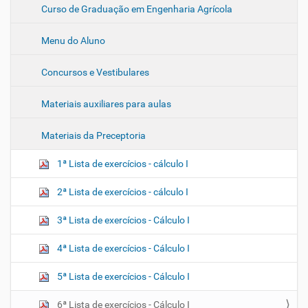
Curso de Graduação em Engenharia Agrícola
v
e
Menu do Aluno
g
a
Concursos e Vestibulares
ç
ã
Materiais auxiliares para aulas
o
Materiais da Preceptoria
1ª Lista de exercícios - cálculo I
2ª Lista de exercícios - cálculo I
3ª Lista de exercícios - Cálculo I
4ª Lista de exercícios - Cálculo I
5ª Lista de exercícios - Cálculo I
6ª Lista de exercícios - Cálculo I