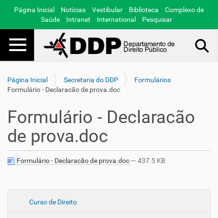
Página Inicial
Notícias
Vestibular
Biblioteca
Complexo de
Saúde
Intranet
International
Pesquisar
Toggle navigation
Busca Avançada…
Página Inicial
Secretaria do DDP
Formulários
Formulário - Declaracão de prova.doc
Formulário - Declaracão
de prova.doc
Formulário - Declaracão de prova.doc
— 437.5 KB
N
Curso de Direito
a