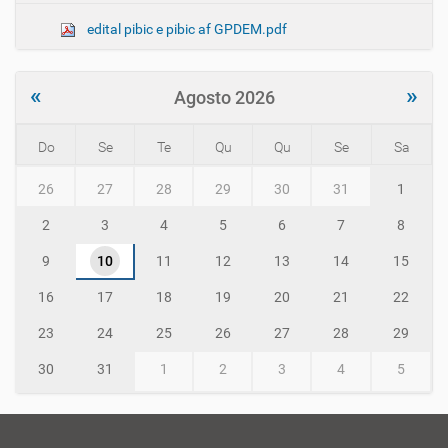
edital pibic e pibic af GPDEM.pdf
«
»
Agosto 2026
Do
Se
Te
Qu
Qu
Se
Sa
m
26
27
28
29
30
31
1
o
n
2
3
4
5
6
7
8
t
h
9
10
11
12
13
14
15
-
8
16
17
18
19
20
21
22
23
24
25
26
27
28
29
30
31
1
2
3
4
5