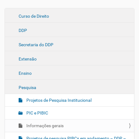
N
Curso de Direito
a
DDP
v
e
Secretaria do DDP
g
a
Extensão
ç
ã
Ensino
o
Pesquisa
Projetos de Pesquisa Institucional
PIC e PIBIC
Informações gerais
Projetos de pesquisa PIBCs em andamento – DDP –