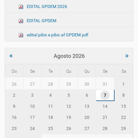
EDITAL GPDEM 2026
EDITAL GPDEM
edital pibic e pibic af GPDEM.pdf
«
»
Agosto 2026
Do
Se
Te
Qu
Qu
Se
Sa
m
26
27
28
29
30
31
1
o
n
2
3
4
5
6
7
8
t
h
9
10
11
12
13
14
15
-
8
16
17
18
19
20
21
22
23
24
25
26
27
28
29