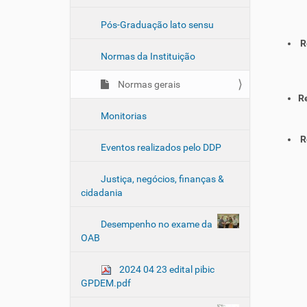
Pós-Graduação lato sensu
R
Normas da Instituição
Normas gerais
R
Monitorias
R
Eventos realizados pelo DDP
Justiça, negócios, finanças &
cidadania
Desempenho no exame da
OAB
2024 04 23 edital pibic
GPDEM.pdf