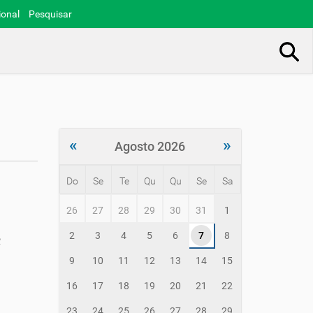
ional
Pesquisar
Busca Avançada…
«
»
Agosto 2026
Do
Se
Te
Qu
Qu
Se
Sa
m
26
27
28
29
30
31
1
o
n
2
3
4
5
6
7
8
o
t
h
9
10
11
12
13
14
15
-
8
16
17
18
19
20
21
22
23
24
25
26
27
28
29