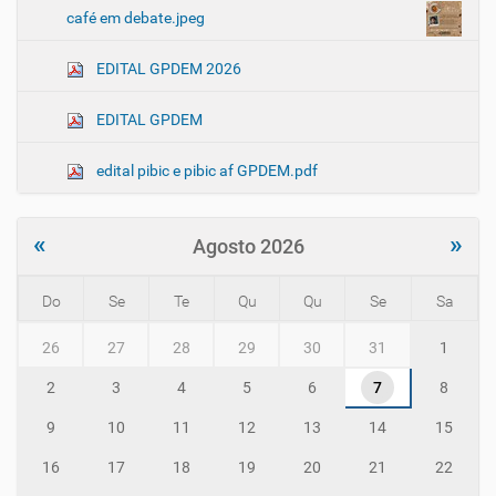
café em debate.jpeg
EDITAL GPDEM 2026
EDITAL GPDEM
edital pibic e pibic af GPDEM.pdf
«
»
Agosto 2026
Do
Se
Te
Qu
Qu
Se
Sa
m
26
27
28
29
30
31
1
o
n
2
3
4
5
6
7
8
t
h
9
10
11
12
13
14
15
-
8
16
17
18
19
20
21
22