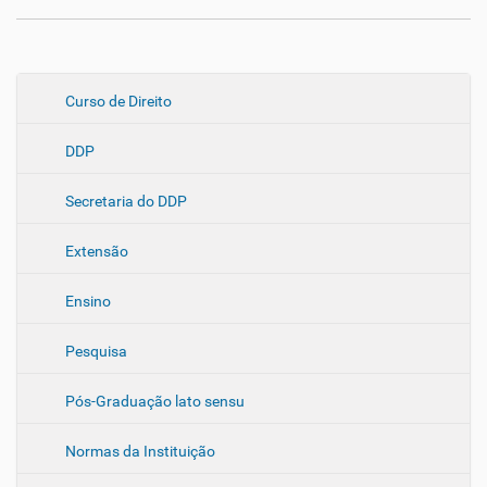
N
Curso de Direito
a
DDP
v
e
Secretaria do DDP
g
a
Extensão
ç
ã
Ensino
o
Pesquisa
Pós-Graduação lato sensu
Normas da Instituição