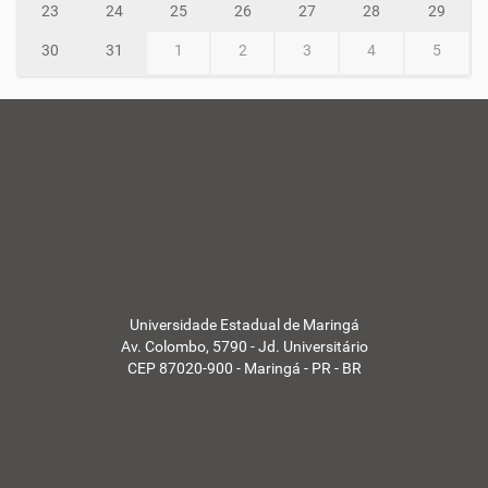
23
24
25
26
27
28
29
30
31
1
2
3
4
5
Universidade Estadual de Maringá
Av. Colombo, 5790 - Jd. Universitário
CEP 87020-900 - Maringá - PR - BR