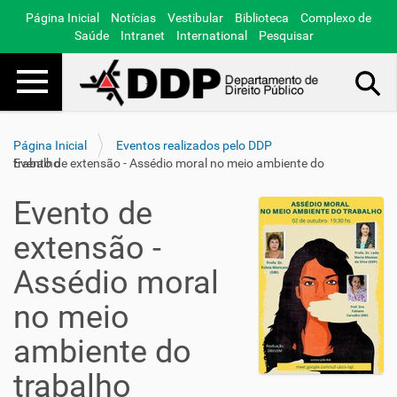
Página Inicial
Notícias
Vestibular
Biblioteca
Complexo de
Saúde
Intranet
International
Pesquisar
Toggle navigation
Busca Avançada…
Página Inicial
Eventos realizados pelo DDP
Evento de extensão - Assédio moral no meio ambiente do trabalho
Evento de
extensão -
Assédio moral
no meio
ambiente do
trabalho