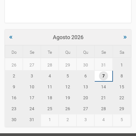
«
»
Agosto 2026
Do
Se
Te
Qu
Qu
Se
Sa
m
26
27
28
29
30
31
1
o
n
2
3
4
5
6
7
8
t
h
9
10
11
12
13
14
15
-
8
16
17
18
19
20
21
22
23
24
25
26
27
28
29
30
31
1
2
3
4
5