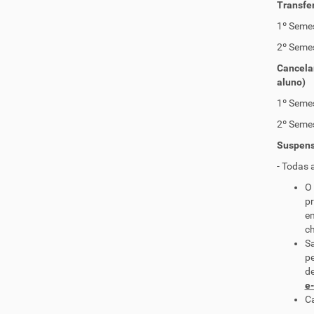
Transfe
1º Semes
2º Seme
Cancelam
aluno)
1º Semes
2º Seme
Suspens
- Todas 
O 
pr
en
c
Sa
pe
de
e-
Ca