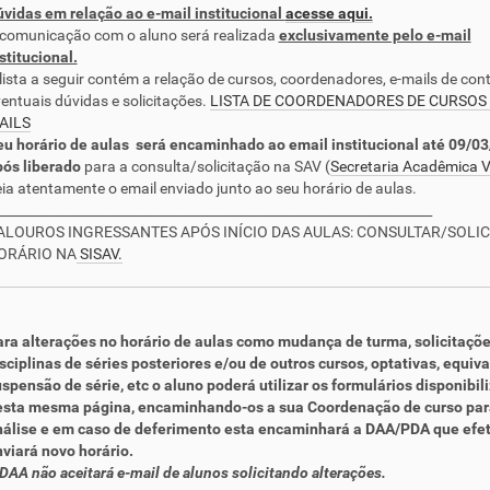
vidas em relação ao e-mail institucional
acesse aqui.
comunicação com o aluno será realizada
exclusivamente pelo e-mail
stitucional.
lista a seguir contém a relação de cursos, coordenadores, e-mails de con
entuais dúvidas e solicitações.
LISTA DE COORDENADORES DE CURSOS E
AILS
u horário de aulas será encaminhado ao email institucional até 09/0
pós liberado
para a consulta/solicitação na SAV (
Secretaria Acadêmica V
ia atentamente o email enviado junto ao seu horário de aulas.
__________________________________________________________________
ALOUROS INGRESSANTES APÓS INÍCIO DAS AULAS: CONSULTAR/SOLIC
ORÁRIO NA
SISAV.
ra alterações no horário de aulas como mudança de turma, solicitaçõ
sciplinas de séries posteriores e/ou de outros cursos, optativas, equiva
spensão de série, etc o aluno poderá utilizar os formulários disponibil
esta mesma página, encaminhando-os a sua Coordenação de curso par
álise e em caso de deferimento esta encaminhará a DAA/PDA que efet
viará novo horário.
DAA não aceitará e-mail de alunos solicitando alterações.