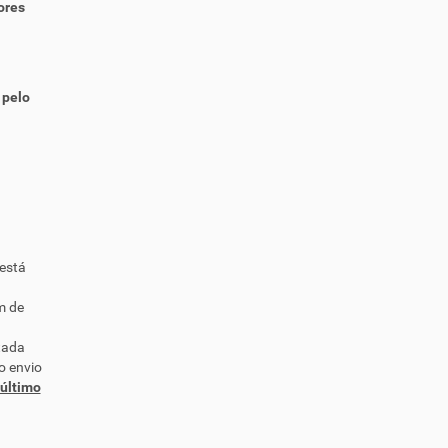
ores
e
i
s
-
 pelo
está
m de
tada
o envio
 último