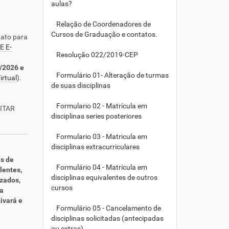
aulas?
Relação de Coordenadores de
Cursos de Graduação e contatos.
tato para
 E-
Resolução 022/2019-CEP
3/2026 e
Formulário 01- Alteração de turmas
irtual
).
de suas disciplinas
Formulario 02 - Matrícula em
ITAR
disciplinas series posteriores
Formulario 03 - Matricula em
disciplinas extracurriculares
es de
Formulário 04 - Matrícula em
lentes,
disciplinas equivalentes de outros
izados,
cursos
a
ivará e
Formulário 05 - Cancelamento de
disciplinas solicitadas (antecipadas
ou extras)