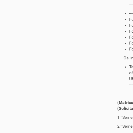
---
Fo
Fo
Fo
Fo
Fo
Fo
Os links es
Ta
of
UE
---
Prazo
(
Matrícu
(Solicit
1º Semes
2º Seme