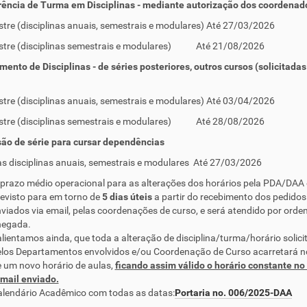
rência de Turma em Disciplinas - mediante autorização dos coordenad
tre (disciplinas anuais, semestrais e modulares) Até 27/03/2026
stre (disciplinas semestrais e modulares) Até 21/08/2026
ento de Disciplinas - de séries posteriores, outros cursos (solicitadas
tre (disciplinas anuais, semestrais e modulares) Até 03/04/2026
stre (disciplinas semestrais e modulares) Até 28/08/2026
ão de série para cursar dependências
as disciplinas anuais, semestrais e modulares Até 27/03/2026
prazo médio operacional para as alterações dos horários pela PDA/DAA 
evisto para em torno de
5 dias úteis
a partir do recebimento dos pedidos
viados via email, pelas coordenações de curso, e será atendido por orde
hegada.
lientamos ainda, que toda a alteração de disciplina/turma/horário solici
los Departamentos envolvidos e/ou Coordenação de Curso acarretará n
 um novo horário de aulas,
ficando assim válido o horário constante no
mail enviado.
lendário Acadêmico com todas as datas:
Portaria no. 006/2025-DAA