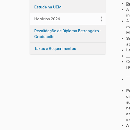
Dú
o
Estude na UEM
A 
in
Horários 2026
A 
ev
Revalidação de Diploma Estrangeiro -
M
Graduação
Se
a
Taxas e Requerimentos
Le
__
C
H
Pa
di
su
n
an
en
A 