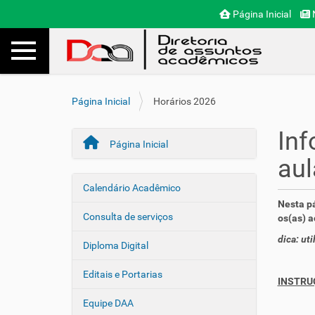
Página Inicial
N
N
Toggle navigation
Busca
a
v
e
g
V
Página Inicial
Horários 2026
a
o
ç
c
Inf
ã
ê
Página Inicial
o
e
aul
s
t
Calendário Acadêmico
N
á
Nesta pá
a
a
Consulta de serviços
os(as) 
v
q
dica: ut
u
e
Diploma Digital
i
g
:
Editais e Portarias
a
INSTRU
ç
Equipe DAA
ã