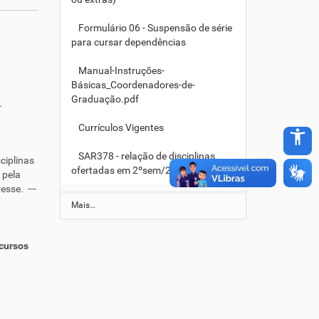
Formulário 06 - Suspensão de série
para cursar dependências
Manual-Instruções-
Básicas_Coordenadores-de-
Graduação.pdf
.
Currículos Vigentes
accessibility_new
SAR378 - relação de disciplinas
ciplinas
ofertadas em 2ºsem/2026.
 pela
esse. ---
A
Mais…
r
q
u
 cursos
i
v
o
s
Ú
t