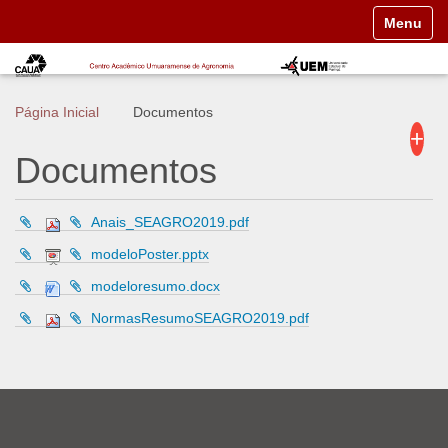
N
Toggle n
a
v
e
g
a
Página Inicial
Documentos
ç
+
ã
Documentos
o
Anais_SEAGRO2019.pdf
modeloPoster.pptx
modeloresumo.docx
NormasResumoSEAGRO2019.pdf