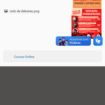
ciclo de debates.png
N
Cursos Online
a
v
e
g
a
ç
ã
o