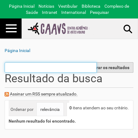
Página Inicial
Notícias
Vestibular
Biblioteca
Complexo de
Saúde
Intranet
International
Pesquisar
Toggle navigation
Busca Avançada…
Página Inicial
Filtrar os resultados
Resultado da busca
Assinar um RSS sempre atualizado.
0
itens atendem ao seu critério.
Ordenar por
relevância
data (mais recente primeiro)
a
Nenhum resultado foi encontrado.