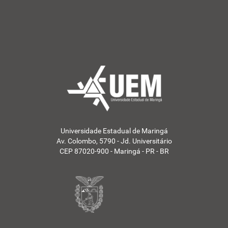
c
i
a
s
d
a
U
E
M
Aumentar tamanho do 
-
Diminuir tamanho do t
Aumentar espaçamento
Universidade Estadual de Maringá
Diminuir espaçamento
Av. Colombo, 5790 - Jd. Universitário
CEP 87020-900 - Maringá - PR - BR
Aumentar espaçamento
Diminuir espaçamento 
Inverter cores
Escala de cinza