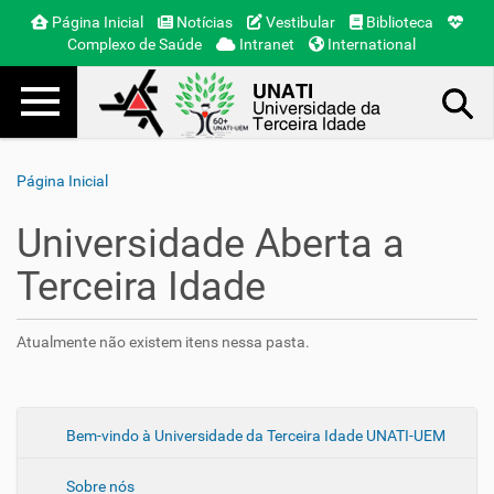
Página Inicial
Notícias
Vestibular
Biblioteca
Complexo de Saúde
Intranet
International
Toggle navigation
Busca Avançada…
Página Inicial
Universidade Aberta a
Terceira Idade
Atualmente não existem itens nessa pasta.
N
Bem-vindo à Universidade da Terceira Idade UNATI-UEM
a
Sobre nós
v