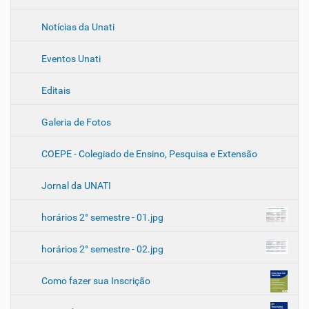
e
Notícias da Unati
g
a
Eventos Unati
ç
ã
Editais
o
Galeria de Fotos
COEPE - Colegiado de Ensino, Pesquisa e Extensão
Jornal da UNATI
horários 2° semestre - 01.jpg
horários 2° semestre - 02.jpg
Como fazer sua Inscrição