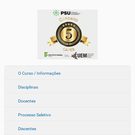
N
O Curso / Informações
a
Disciplinas
v
e
Docentes
g
a
Processo Seletivo
ç
ã
Discentes
o