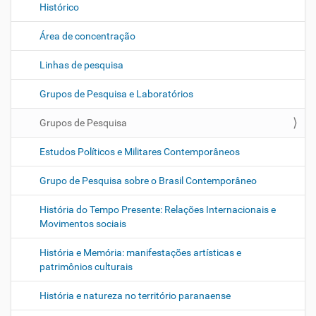
Histórico
v
e
Área de concentração
g
Linhas de pesquisa
a
ç
Grupos de Pesquisa e Laboratórios
ã
o
Grupos de Pesquisa
Estudos Políticos e Militares Contemporâneos
Grupo de Pesquisa sobre o Brasil Contemporâneo
História do Tempo Presente: Relações Internacionais e
Movimentos sociais
História e Memória: manifestações artísticas e
patrimônios culturais
História e natureza no território paranaense