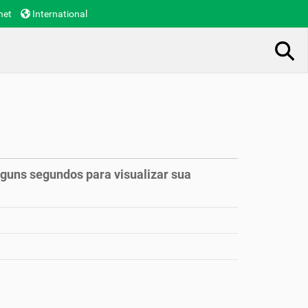
net
International
Busca Avançada…
lguns segundos para visualizar sua