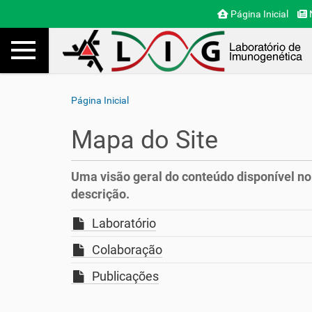
Página Inicial
N
Toggle navigation
Busca
V
Página Inicial
o
c
Mapa do Site
ê
e
s
Uma visão geral do conteúdo disponível no
t
descrição.
á
a
Laboratório
q
u
Colaboração
i
:
Publicações